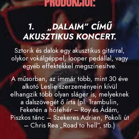
produkciói:
1.
„DALAIM” CÍMŰ
AKUSZTIKUS KONCERT.
Sztorik és dalok egy akusztikus gitárral,
olykor vokálgéppel, looper pedállal, vagy
egyéb effektekkel megszínesítve.
A műsorban, az immár több, mint 30 éve
alkotó Leslie szerzeményein kívül
elhangzik több olyan sláger is, melyeknek
a dalszövegét ő írta (pl. Trambulin,
Feketén a hófehér – Roy és Ádám,
Piszkos tánc – Szekeres Adrien, Pokoli út
– Chris Rea „Road to hell”, stb.)