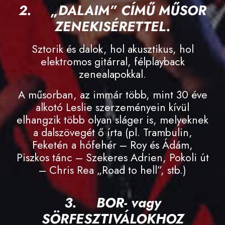
2.
„DALAIM” CÍMŰ MŰSOR
ZENEKISÉRETTEL.
Sztorik és dalok, hol akusztikus, hol
elektromos gitárral, félplayback
zenealapokkal.
A műsorban, az immár több, mint 30 éve
alkotó Leslie szerzeményein kívül
elhangzik több olyan sláger is, melyeknek
a dalszövegét ő írta (pl. Trambulin,
Feketén a hófehér – Roy és Ádám,
Piszkos tánc – Szekeres Adrien, Pokoli út
– Chris Rea „Road to hell”, stb.)
3.
BOR- vagy
SÖRFESZTIVÁLOKHOZ