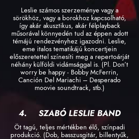
Leslie számos szerzeménye vagy a
sörökhöz, vagy a borokhoz kapcsolható,
így akár akusztikus, akár félplayback
műsorával könnyedén tud az éppen adott
témájú rendezvényhez igazodni. Leslie,
eme italos tematikájú koncertjein
előszeretettel színesíti meg a repertoárját
néhány külföldi vidámsággal is. (Pl. Don’t
worry be happy - Bobby McFerrin,
Canción Del Mariachi – Desperado
moovie soundtrack, stb.)
4.
SZABÓ LESLIE BAND
Öt tagú, teljes mértékben élő, színpadi
produkció. (Dob, basszusgitár, billentyűk,